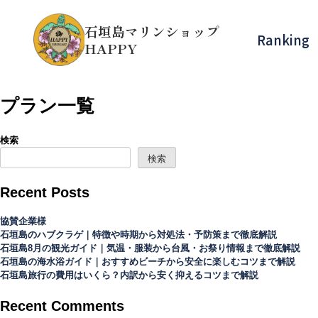
で予
L:080-
石垣島マリンショップ
約
Ranking
HAPPY
23-
80
プラン一覧
検索
検索
Recent Posts
協賛企業様
石垣島のハブクラゲ｜特徴や時期から対処法・予防策まで徹底解説
石垣島8月の観光ガイド｜気温・服装から台風・お祭り情報まで徹底解説
石垣島の海水浴ガイド｜おすすめビーチから安全に楽しむコツまで解説
石垣島旅行の費用はいくら？内訳から安く抑えるコツまで解説
Recent Comments