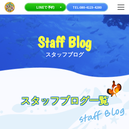
23-
メニ
LINEで予約
TEL:080-4123-4280
80
Staff Blog
スタッフブログ
スタッフブログ一覧