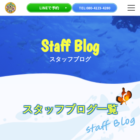
23-
メニ
LINEで予約
TEL:080-4123-4280
80
Staff Blog
スタッフブログ
スタッフブログ一覧