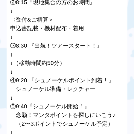
②8:15『現地集合の方のお時間』
↓
〈受付&ご精算＞
申込書記載・機材配布・着用
↓
③8:30 『出航！ツアースタート！』
↓
↓（移動時間約50分）
↓
④9:20 『シュノーケルポイント到着！』
シュノーケル準備・レクチャー
↓
⑤9:40『シュノーケル開始！』
念願！マンタポイントを探しにいこう♪
（2〜3ポイントでシュノーケル予定）
↓