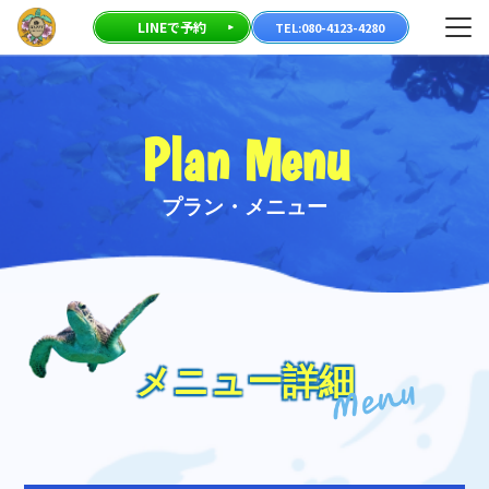
23-
メニ
LINEで予約
TEL:080-4123-4280
80
Plan Menu
プラン・メニュー
メニュー詳細