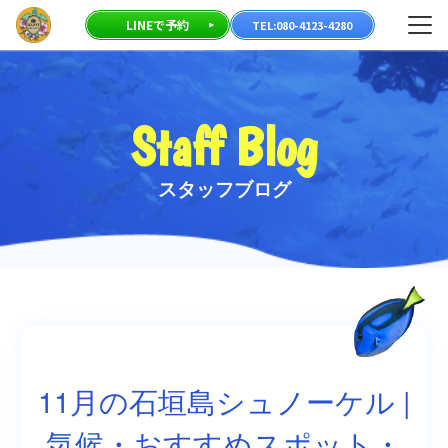
23-
メニ
LINEで予約
TEL:080-4123-4280
80
Staff Blog
スタッフブログ
11月の石垣島シュノーケル |
気候・おすすめスポット・