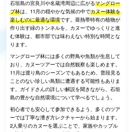
石垣島の宮良川や名蔵湾周辺に広がる
マングロー
ブ林
は、11月の穏やかな気候の中で
カヌー体験を
楽しむのに最適な環境
です。亜熱帯特有の植物が
作り出す緑のトンネルを、カヌーでゆっくりと進
む体験は、都市部では味わえない特別な時間とな
ります。
マングローブ林には多くの野鳥や魚類が生息して
おり、カヌーツアーでは自然観察も楽しめます。
11月は渡り鳥のシーズンでもあるため、普段見る
ことのない珍しい鳥類に遭遇する可能性もありま
す。ガイドさんの詳しい解説を聞きながら、石垣
島の豊かな自然環境について学べるでしょう。
初心者でも安心して参加できるよう、多くのツア
ーでは丁寧な漕ぎ方レクチャーから始まります。
2人乗りのカヌーを選ぶことで、家族やカップル