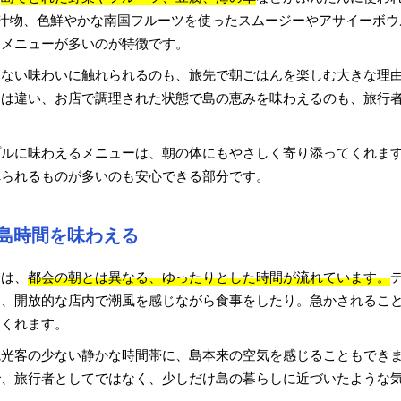
た汁物、色鮮やかな南国フルーツを使ったスムージーやアサイーボ
たメニューが多いのが特徴です。
えない味わいに触れられるのも、旅先で朝ごはんを楽しむ大きな理
とは違い、お店で調理された状態で島の恵みを味わえるのも、旅行
プルに味わえるメニューは、朝の体にもやさしく寄り添ってくれま
べられるものが多いのも安心できる部分です。
島時間を味わえる
には、
都会の朝とは異なる、ゆったりとした時間が流れています。
り、開放的な店内で潮風を感じながら食事をしたり。急かされるこ
てくれます。
観光客の少ない静かな時間帯に、島本来の空気を感じることもでき
で、旅行者としてではなく、少しだけ島の暮らしに近づいたような