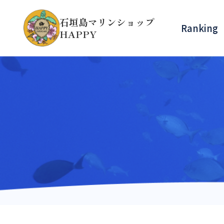
で予
L:080-
石垣島マリンショップ
約
Ranking
HAPPY
23-
80