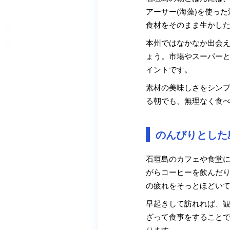
アーサー(海藻)を使っ
食材をそのまま生かし
本州ではなかなか出会
ょう。市場やスーパー
イントです。
素材の美味しさをシン
る朝でも、無理なく食
のんびりとした
石垣島のカフェや食堂
がらコーヒーを飲んだ
の疲れをそっとほどい
早起きして訪れれば、
ざって食事をすること
ります。