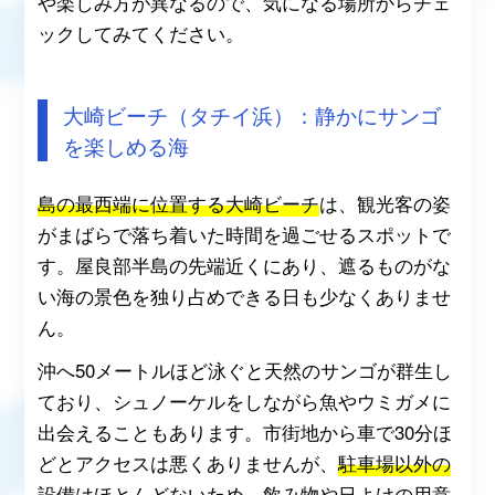
や楽しみ方が異なるので、気になる場所からチェ
ックしてみてください。
大崎ビーチ（タチイ浜）：静かにサンゴ
を楽しめる海
島の最西端に位置する大崎ビーチ
は、観光客の姿
がまばらで落ち着いた時間を過ごせるスポットで
す。屋良部半島の先端近くにあり、遮るものがな
い海の景色を独り占めできる日も少なくありませ
ん。
沖へ50メートルほど泳ぐと天然のサンゴが群生し
ており、シュノーケルをしながら魚やウミガメに
出会えることもあります。市街地から車で30分ほ
どとアクセスは悪くありませんが、
駐車場以外の
設備はほとんどない
ため、飲み物や日よけの用意