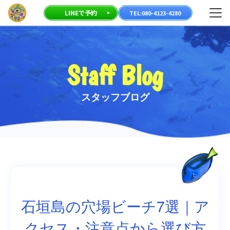
23-
メニ
LINEで予約
TEL:080-4123-4280
80
Staff Blog
スタッフブログ
石垣島の穴場ビーチ7選｜ア
クセス・注意点から選び方